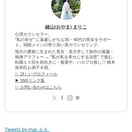
緒山(おやま) まりこ
心理カウンセラー。
“私の幸せ” に遠慮しがちな30・40代の長女をサポー
ト。傾聴メインの寄り添い系カウンセリング。
地方の農家に生まれた長女・美大卒して創作の葛藤・
独身アラフォー → “私が私を幸せにする決意” で進む。
転職１０回を前向きに・複業中。ハロプロ推し♡ 根本
裕幸氏お弟子８期。
▷ 詳しいプロフィール
▶︎ SNSリンク集
▷ お問い合わせはこちら
Tweets by mar_o_k_