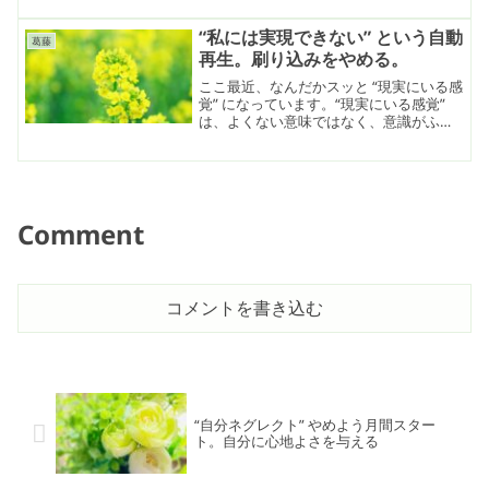
り組み、キャリアを積んでいる女性の先
輩や上司はまぶしいです。私もがんばろ
“私には実現できない” という自動
葛藤
うとはしますが、保たない。すぐに限界
再生。刷り込みをやめる。
がきて辞めてしまいます。
ここ最近、なんだかスッと “現実にいる感
覚” になっています。“現実にいる感覚”
は、よくない意味ではなく、意識がふわ
ふわ？視点が定まらない感じ？だったの
が「あ、現実の地に足つけよ」ってなっ
たような。
Comment
コメントを書き込む
“自分ネグレクト” やめよう月間スター
ト。自分に心地よさを与える