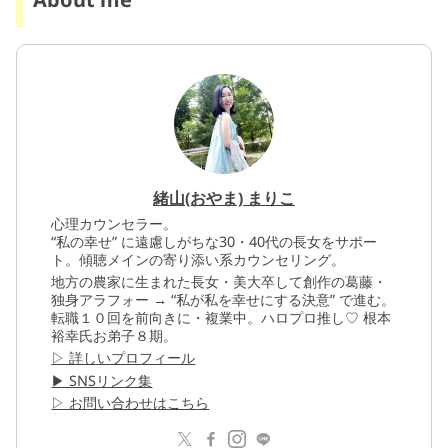
緒山(おやま) まりこ
心理カウンセラー。
“私の幸せ” に遠慮しがちな30・40代の長女をサポー
ト。傾聴メインの寄り添い系カウンセリング。
地方の農家に生まれた長女・美大卒して創作の葛藤・
独身アラフォー → “私が私を幸せにする決意” で進む。
転職１０回を前向きに・複業中。ハロプロ推し♡ 根本
裕幸氏お弟子８期。
▷ 詳しいプロフィール
▶︎ SNSリンク集
▷ お問い合わせはこちら