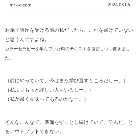
ぐに塗り替えられるのが好きで、ジェルではなくてマニキ
2024.08.06
mrk-o.com
ュア（除光液で落ちるネイル）を使っています。素爪の時
もけっこう多いです。
お弟子講座を受ける前の私だったら、これを書けていない
と思うんですよね。
カラーセラピーを学んでいた時のテキストを復習しつつ書きまし
た。
（前にやっていて、今はまた学び直すところだしー。）
（私よりもっと詳しい人もいるしー。）
（私が書く意味ってあるのかなー。）
そんなこんなで、準備をずっとし続けていて、学んだこと
をアウトプットできない。