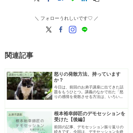
＼ フォローうれしいです♡ ／
関連記事
怒りの発散方法、持っています
講座から感じたこと
か？
今日は、前回のお弟子講座に出てきた話
題をもうひとつ。講義のなかで出た「怒
りの感情を発散させる方法は、いろいろ
と持っておくといいよね」というお話。
怒りは感情のフタだから、自分のなかに
ため込む（抑圧する）と、その奥にある
根本裕幸師匠のデモセッションを
お弟子講座
ものが出てこない。そうなると、やる気
受けた【後編】
がなくなったり、人生が滞ったり。思い
がけないところで怒りが暴発しちゃうこ
前回の記事、デモセッション振り返りの
とも。
続きです。今回は、デモセッションを終