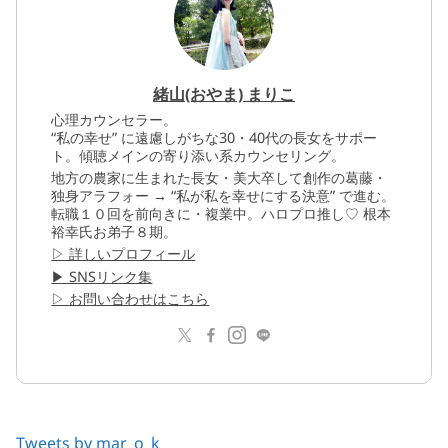
緒山(おやま) まりこ
心理カウンセラー。
“私の幸せ” に遠慮しがちな30・40代の長女をサポー
ト。傾聴メインの寄り添い系カウンセリング。
地方の農家に生まれた長女・美大卒して創作の葛藤・
独身アラフォー → “私が私を幸せにする決意” で進む。
転職１０回を前向きに・複業中。ハロプロ推し♡ 根本
裕幸氏お弟子８期。
▷ 詳しいプロフィール
▶︎ SNSリンク集
▷ お問い合わせはこちら
Tweets by mar_o_k_