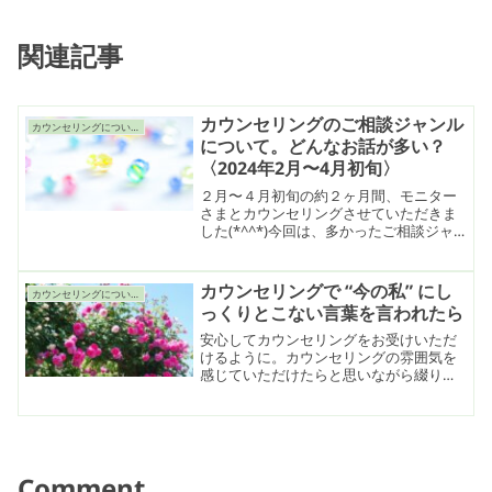
関連記事
カウンセリングのご相談ジャンル
カウンセリングについて
について。どんなお話が多い？
〈2024年2月〜4月初旬〉
２月〜４月初旬の約２ヶ月間、モニター
さまとカウンセリングさせていただきま
した(*^^*)今回は、多かったご相談ジャ
ンルをご紹介していきます！「ご相談に
つき、ひとつのジャンル」という感じで
はなく、お話の流れやご質問で「ご家族
カウンセリングで “今の私” にし
カウンセリングについて
のことも」「お仕事のことも」など複数
っくりとこない言葉を言われたら
の話題になるので総合的に出てくること
が多いお話、という感じでカウントして
安心してカウンセリングをお受けいただ
います。
けるように。カウンセリングの雰囲気を
感じていただけたらと思いながら綴りま
した。私のカウンセリングでは、「あな
たは○○です」と決めつけるような言い方
をしないように意識しています。
Comment