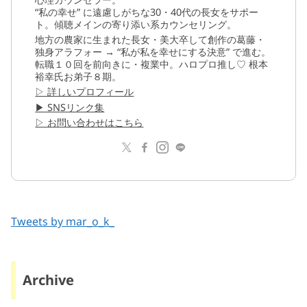
“私の幸せ” に遠慮しがちな30・40代の長女をサポー
ト。傾聴メインの寄り添い系カウンセリング。
地方の農家に生まれた長女・美大卒して創作の葛藤・
独身アラフォー → “私が私を幸せにする決意” で進む。
転職１０回を前向きに・複業中。ハロプロ推し♡ 根本
裕幸氏お弟子８期。
▷ 詳しいプロフィール
▶︎ SNSリンク集
▷ お問い合わせはこちら
Tweets by mar_o_k_
Archive