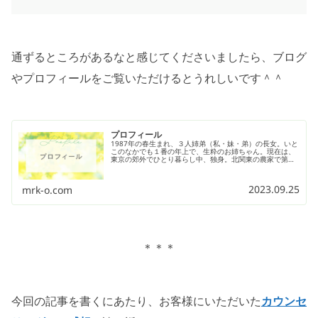
通ずるところがあるなと感じてくださいましたら、ブログ
やプロフィールをご覧いただけるとうれしいです＾＾
プロフィール
1987年の春生まれ、３人姉弟（私・妹・弟）の長女。いと
このなかでも１番の年上で、生粋のお姉ちゃん。現在は、
東京の郊外でひとり暮らし中、独身。北関東の農家で第１
子として生まれ、男の子ではなかったことにガッカリされ
る。父は自分の意見以外を否定しがちなところがあり、母
は父方の祖父母との同居がつらい状況。家庭内で気を遣い
2023.09.25
mrk-o.com
続けながら過ごす子ども時代。
＊＊＊
今回の記事を書くにあたり、お客様にいただいた
カウンセ