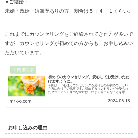
⚫︎ご結婚：
未婚・既婚・婚姻歴ありの方、割合は５：４：１くらい。
これまでにカウンセリングをご経験されてきた方が多いで
すが、カウンセリングが初めての方からも、お申し込みい
ただいています。
初めてのカウンセリング。安心してお受けいただ
けますように。
今回は、「心理カウンセリングを受けるのが初めて」とい
う方に向けての記事です。初めてカウンセリングを受られ
たクライアント様のなかには、始まる前こんなことを思っ
ていらっしゃる方も、、「カウンセリングでどんなことを
言われるんだろう（怖い）」「否定的なことを言われたら
2024.06.18
mrk-o.com
嫌だなぁ…」終わられた後は、こんなご感想をいただきま
す。「優しく聴いてくれて安心しました＾＾」「話を受け
入れてくれてよかった！」カウンセリングを安心して受け
てくださいね(*^^*) ということをお伝えできればと思いま
す。
お申し込みの理由